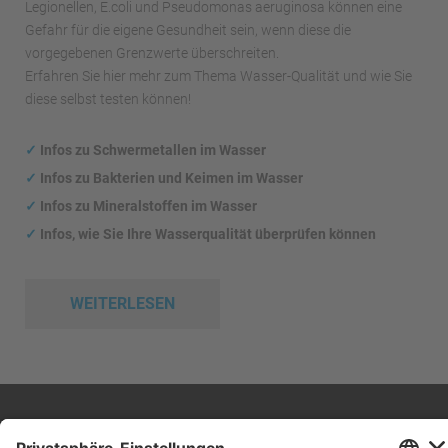
Legionellen, E.coli und Pseudomonas aeruginosa können eine
Gefahr für die eigene Gesundheit sein, wenn diese die
vorgegebenen Grenzwerte überschreiten.
Erfahren Sie hier mehr zum Thema Wasser-Qualität und wie Sie
diese selbst testen können!
✓
Infos zu Schwermetallen im Wasser
✓
Infos zu Bakterien und Keimen im Wasser
✓
Infos zu Mineralstoffen im Wasser
✓
Infos, wie Sie Ihre Wasserqualität überprüfen können
WEITERLESEN
Impressum