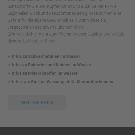
Schadstoffe wie Blei, Kupfer, Nitrat und auch Bakterien wie
Legionellen, E.coli und Pseudomonas aeruginosa können eine
Gefahr für die eigene Gesundheit sein, wenn diese die
vorgegebenen Grenzwerte überschreiten.
Erfahren Sie hier mehr zum Thema Wasser-Qualität und wie Sie
diese selbst testen können!
✓
Infos zu Schwermetallen im Wasser
✓
Infos zu Bakterien und Keimen im Wasser
✓
Infos zu Mineralstoffen im Wasser
✓
Infos, wie Sie Ihre Wasserqualität überprüfen können
WEITERLESEN