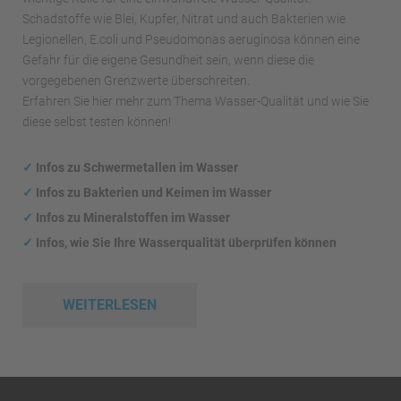
Schadstoffe wie Blei, Kupfer, Nitrat und auch Bakterien wie
Legionellen, E.coli und Pseudomonas aeruginosa können eine
Gefahr für die eigene Gesundheit sein, wenn diese die
vorgegebenen Grenzwerte überschreiten.
Erfahren Sie hier mehr zum Thema Wasser-Qualität und wie Sie
diese selbst testen können!
✓
Infos zu Schwermetallen im Wasser
✓
Infos zu Bakterien und Keimen im Wasser
✓
Infos zu Mineralstoffen im Wasser
✓
Infos, wie Sie Ihre Wasserqualität überprüfen können
WEITERLESEN