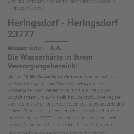
Sinkt das Vorkommen der Härtebildner wird das Wasser in
Heringsdorf weicher.
Heringsdorf - Heringsdorf
23777
Wasserhärte:
k.A.
Die Wasserhärte in Ihrem
Versorgungsbereich:
Mit über
15.000 Wasserhärte-Werten
sind wir Deutschlands
größtes, frei zugängliches Wasserhärte-Register. Die
Wasserhärte-Daten werden von uns manuell mit größter
Sorgfalt erfasst und auf Plausibilität überprüft. Unser Register
wächst stetig weiter. Unsere gesetzten Qualitätsstandards sind
in dieser Form einmalig. Leider haben wir die Wasserhärte für
Ihren Wohnort in 23777 Heringsdorf Heringsdorf noch nicht
erfasst. Wir bitten um Ihre Nachsicht. Zu Ihrer Information:
Die durchschnittliche Härte des Wassers im gesamten