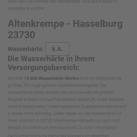
Sinkt das Vorkommen der Härtebildner wird das Wasser in
Hasselburg weicher.
Altenkrempe - Hasselburg
23730
Wasserhärte:
k.A.
Die Wasserhärte in Ihrem
Versorgungsbereich:
Mit über
15.000 Wasserhärte-Werten
sind wir Deutschlands
größtes, frei zugängliches Wasserhärte-Register. Die
Wasserhärte-Daten werden von uns manuell mit größter
Sorgfalt erfasst und auf Plausibilität überprüft. Unser Register
wächst stetig weiter. Unsere gesetzten Qualitätsstandards sind
in dieser Form einmalig. Leider haben wir die Wasserhärte für
Ihren Wohnort in 23730 Altenkrempe Hasselburg noch nicht
erfasst. Wir bitten um Ihre Nachsicht. Zu Ihrer Information:
Die durchschnittliche Härte des Wassers im gesamten