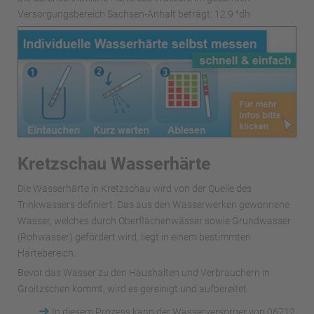
Versorgungsbereich Sachsen-Anhalt beträgt: 12.9 °dh
Kretzschau Wasserhärte
Die Wasserhärte in Kretzschau wird von der Quelle des
Trinkwassers definiert. Das aus den Wasserwerken gewonnene
Wasser, welches durch Oberflächenwässer sowie Grundwasser
(Rohwasser) gefördert wird, liegt in einem bestimmten
Härtebereich.
Bevor das Wasser zu den Haushalten und Verbrauchern in
Groitzschen kommt, wird es gereinigt und aufbereitet.
➜
In diesem Prozess kann der Wasserversorger von 06712