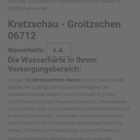
Sinkt das Vorkommen der Härtebildner wird das Wasser in
Groitzschen weicher.
Kretzschau - Groitzschen
06712
Wasserhärte:
k.A.
Die Wasserhärte in Ihrem
Versorgungsbereich:
Mit über
15.000 Wasserhärte-Werten
sind wir Deutschlands
größtes, frei zugängliches Wasserhärte-Register. Die
Wasserhärte-Daten werden von uns manuell mit größter
Sorgfalt erfasst und auf Plausibilität überprüft. Unser Register
wächst stetig weiter. Unsere gesetzten Qualitätsstandards sind
in dieser Form einmalig. Leider haben wir die Wasserhärte für
Ihren Wohnort in 06712 Kretzschau Groitzschen noch nicht
erfasst. Wir bitten um Ihre Nachsicht. Zu Ihrer Information:
Die durchschnittliche Härte des Wassers im gesamten