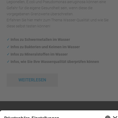
Legionellen, E.coli und Pseudomonas aeruginosa können eine
Gefahr für die eigene Gesundheit sein, wenn diese die
vorgegebenen Grenzwerte überschreiten.
Erfahren Sie hier mehr zum Thema Wasser-Qualität und wie Sie
diese selbst testen können!
✓
Infos zu Schwermetallen im Wasser
✓
Infos zu Bakterien und Keimen im Wasser
✓
Infos zu Mineralstoffen im Wasser
✓
Infos, wie Sie Ihre Wasserqualität überprüfen können
WEITERLESEN
Impressum