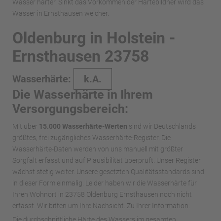
Wasser härter. Sinkt das Vorkommen der Härtebildner wird das
Wasser in Ernsthausen weicher.
Oldenburg in Holstein -
Ernsthausen 23758
Wasserhärte:
k.A.
Die Wasserhärte in Ihrem
Versorgungsbereich:
Mit über
15.000 Wasserhärte-Werten
sind wir Deutschlands
größtes, frei zugängliches Wasserhärte-Register. Die
Wasserhärte-Daten werden von uns manuell mit größter
Sorgfalt erfasst und auf Plausibilität überprüft. Unser Register
wächst stetig weiter. Unsere gesetzten Qualitätsstandards sind
in dieser Form einmalig. Leider haben wir die Wasserhärte für
Ihren Wohnort in 23758 Oldenburg Ernsthausen noch nicht
erfasst. Wir bitten um Ihre Nachsicht. Zu Ihrer Information:
Die durchschnittliche Härte des Wassers im gesamten