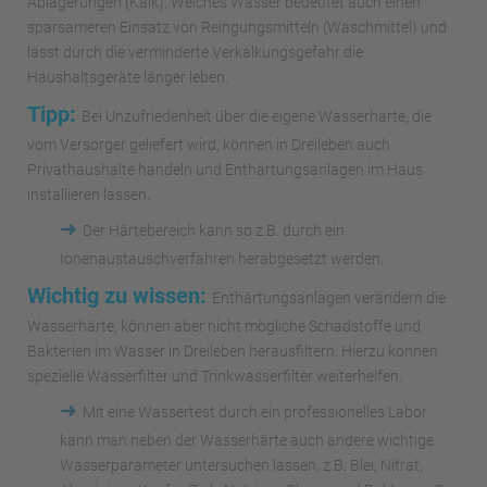
Ablagerungen (Kalk). Weiches Wasser bedeutet auch einen
sparsameren Einsatz von Reingungsmitteln (Waschmittel) und
lässt durch die verminderte Verkalkungsgefahr die
Haushaltsgeräte länger leben.
Tipp:
Bei Unzufriedenheit über die eigene Wasserhärte, die
vom Versorger geliefert wird, können in Dreileben auch
Privathaushalte handeln und Enthärtungsanlagen im Haus
installieren lassen.
➜
Der Härtebereich kann so z.B. durch ein
Ionenaustauschverfahren herabgesetzt werden.
Wichtig zu wissen:
Enthärtungsanlagen verändern die
Wasserhärte, können aber nicht mögliche Schadstoffe und
Bakterien im Wasser in Dreileben herausfiltern. Hierzu können
spezielle Wasserfilter und Trinkwasserfilter weiterhelfen.
➜
Mit eine Wassertest durch ein professionelles Labor
kann man neben der Wasserhärte auch andere wichtige
Wasserparameter untersuchen lassen, z.B. Blei, Nitrat,