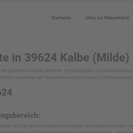
Startseite
Infos zur Wasserhärte
te in 39624 Kalbe (Milde)
r Härtebildner im Wasser bestimmt. Im Wesentlichen sind dies die Calci
nkt das Vorkommen der Härtebildner wird das Wasser in Dolchau weicher
624
ungsbereich:
ößtes, frei zugängliches Wasserhärte-Register. Die Wasserhärte-Daten we
nsere gesetzten Qualitätsstandards sind in dieser Form einmalig. Leider h