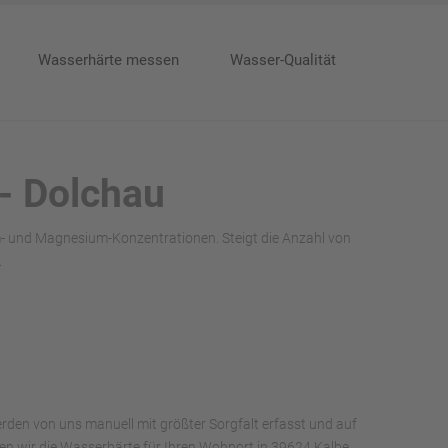
Wasserhärte messen
Wasser-Qualität
 - Dolchau
um- und Magnesium-Konzentrationen. Steigt die Anzahl von
.
rden von uns manuell mit größter Sorgfalt erfasst und auf
aben wir die Wasserhärte für Ihren Wohnort in 39624 Kalbe