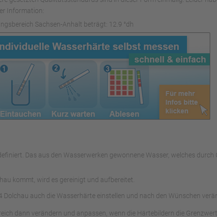
er Information:
ngsbereich Sachsen-Anhalt beträgt: 12.9 °dh
rs definiert. Das aus den Wasserwerken gewonnene Wasser, welches dur
au kommt, wird es gereinigt und aufbereitet.
 Dolchau auch die Wasserhärte einstellen und nach den Wünschen verä
reich dann verändern und anpassen, wenn die Härtebildern die Grenzwert