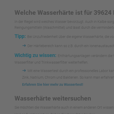
Welche Wasserhärte ist für 39624 
In der Regel wird weiches Wasser bevorzugt. Auch in Kalbe so
Reingungsmitteln (Waschmittel) und lässt durch die vermindert
Tipp:
Bei Unzufriedenheit über die eigene Wasserhärte, die v
➜
Der Härtebereich kann so z.B. durch ein Ionenaustaus
Wichtig zu wissen:
Enthärtungsanlagen verändern die W
Wasserfilter und Trinkwasserfilter weiterhelfen.
➜
Mit eine Wassertest durch ein professionelles Labor k
Zink, Natrium, Chrom und Bakterien. So kann man erfahren
Erfahren Sie hier mehr zu Wassertest!
Wasserhärte weitersuchen
Sie möchten die Wasserhärte auch in einem anderen Ort wissen?