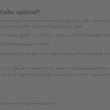
Kalbe optimal?
rgt eine geringe Wasserhärte für weniger Ablagerungen (Kalk). Weiches 
e Verkalkungsgefahr die Haushaltsgeräte länger leben.
om Versorger geliefert wird, können in Dolchau auch Privathaushalte han
chverfahren herabgesetzt werden.
asserhärte, können aber nicht mögliche Schadstoffe und Bakterien im Wa
ann man neben der Wasserhärte auch andere wichtige Wasserparameter unte
, ob mit den eigenen Rohrleitungen, Wasserhähnen und der Wasserqualitä
 Hier können Sie gerne weitersuchen!