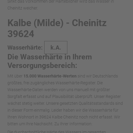
Sinkt das Vorkommen der Härtebildner wird das Wasser in
Cheinitz weicher.
Kalbe (Milde) - Cheinitz
39624
Wasserhärte:
k.A.
Die Wasserhärte in Ihrem
Versorgungsbereich:
Mit über
15.000 Wasserhärte-Werten
sind wir Deutschlands
größtes, frei zugängliches Wasserhärte-Register. Die
Wasserhärte-Daten werden von uns manuell mit größter
Sorgfalt erfasst und auf Plausibilität überprüft. Unser Register
wächst stetig weiter. Unsere gesetzten Qualitätsstandards sind
in dieser Form einmalig. Leider haben wir die Wasserhärte für
Ihren Wohnort in 39624 Kalbe Cheinitz noch nicht erfasst. Wir
bitten um Ihre Nachsicht. Zu Ihrer Information:
Die durchschnittliche Härte des Wassers im gesamten