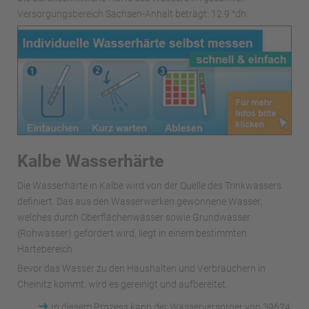
Versorgungsbereich Sachsen-Anhalt beträgt: 12.9 °dh
Kalbe Wasserhärte
Die Wasserhärte in Kalbe wird von der Quelle des Trinkwassers
definiert. Das aus den Wasserwerken gewonnene Wasser,
welches durch Oberflächenwässer sowie Grundwasser
(Rohwasser) gefördert wird, liegt in einem bestimmten
Härtebereich.
Bevor das Wasser zu den Haushalten und Verbrauchern in
Cheinitz kommt, wird es gereinigt und aufbereitet.
➜
In diesem Prozess kann der Wasserversorger von 39624