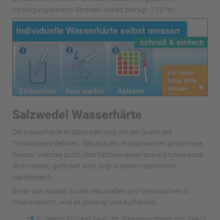
Versorgungsbereich Sachsen-Anhalt beträgt: 12.9 °dh
Salzwedel Wasserhärte
Die Wasserhärte in Salzwedel wird von der Quelle des
Trinkwassers definiert. Das aus den Wasserwerken gewonnene
Wasser, welches durch Oberflächenwässer sowie Grundwasser
(Rohwasser) gefördert wird, liegt in einem bestimmten
Härtebereich.
Bevor das Wasser zu den Haushalten und Verbrauchern in
Cheine kommt, wird es gereinigt und aufbereitet.
➜
In diesem Prozess kann der Wasserversorger von 29410