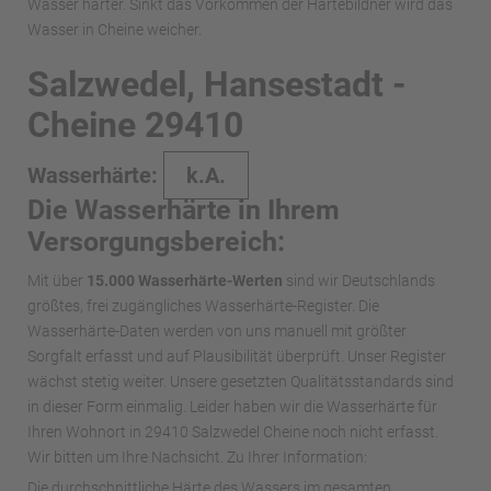
Wasser härter. Sinkt das Vorkommen der Härtebildner wird das
Wasser in Cheine weicher.
Salzwedel, Hansestadt -
Cheine 29410
Wasserhärte:
k.A.
Die Wasserhärte in Ihrem
Versorgungsbereich:
Mit über
15.000 Wasserhärte-Werten
sind wir Deutschlands
größtes, frei zugängliches Wasserhärte-Register. Die
Wasserhärte-Daten werden von uns manuell mit größter
Sorgfalt erfasst und auf Plausibilität überprüft. Unser Register
wächst stetig weiter. Unsere gesetzten Qualitätsstandards sind
in dieser Form einmalig. Leider haben wir die Wasserhärte für
Ihren Wohnort in 29410 Salzwedel Cheine noch nicht erfasst.
Wir bitten um Ihre Nachsicht. Zu Ihrer Information:
Die durchschnittliche Härte des Wassers im gesamten