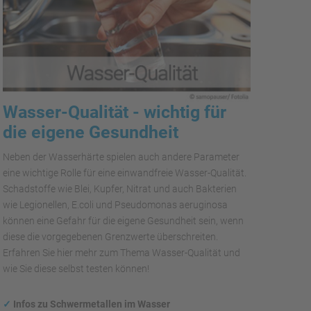
Wasser-Qualität - wichtig für
die eigene Gesundheit
Neben der Wasserhärte spielen auch andere Parameter
eine wichtige Rolle für eine einwandfreie Wasser-Qualität.
Schadstoffe wie Blei, Kupfer, Nitrat und auch Bakterien
wie Legionellen, E.coli und Pseudomonas aeruginosa
können eine Gefahr für die eigene Gesundheit sein, wenn
diese die vorgegebenen Grenzwerte überschreiten.
Erfahren Sie hier mehr zum Thema Wasser-Qualität und
wie Sie diese selbst testen können!
✓
Infos zu Schwermetallen im Wasser