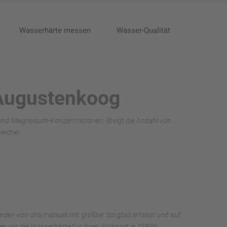
Wasserhärte messen
Wasser-Qualität
 Augustenkoog
 und Magnesium-Konzentrationen. Steigt die Anzahl von
eicher.
rden von uns manuell mit größter Sorgfalt erfasst und auf
aben wir die Wasserhärte für Ihren Wohnort in 25836