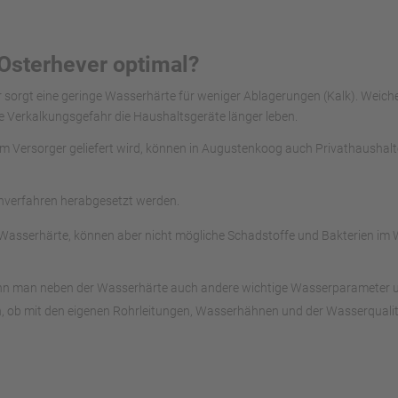
Osterhever optimal?
er sorgt eine geringe Wasserhärte für weniger Ablagerungen (Kalk). Wei
e Verkalkungsgefahr die Haushaltsgeräte länger leben.
vom Versorger geliefert wird, können in Augustenkoog auch Privathaushal
chverfahren herabgesetzt werden.
Wasserhärte, können aber nicht mögliche Schadstoffe und Bakterien im 
ann man neben der Wasserhärte auch andere wichtige Wasserparameter unte
, ob mit den eigenen Rohrleitungen, Wasserhähnen und der Wasserqualitä