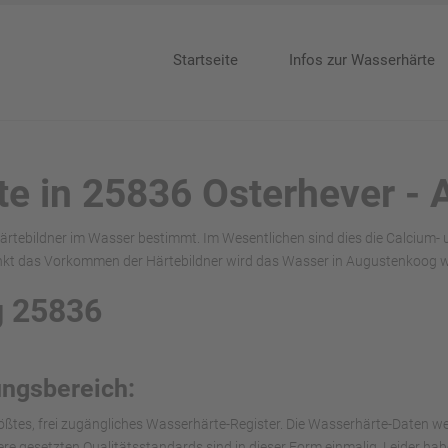
Startseite
Infos zur Wasserhärte
te in 25836 Osterhever -
ärtebildner im Wasser bestimmt. Im Wesentlichen sind dies die Calcium-
nkt das Vorkommen der Härtebildner wird das Wasser in Augustenkoog w
g 25836
ungsbereich:
ößtes, frei zugängliches Wasserhärte-Register. Die Wasserhärte-Daten we
nsere gesetzten Qualitätsstandards sind in dieser Form einmalig. Leider h