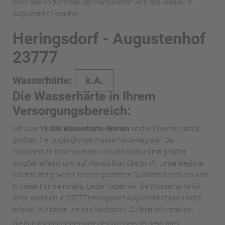
Sinkt das Vorkommen der Härtebildner wird das Wasser in
Augustenhof weicher.
Heringsdorf - Augustenhof
23777
Wasserhärte:
k.A.
Die Wasserhärte in Ihrem
Versorgungsbereich:
Mit über
15.000 Wasserhärte-Werten
sind wir Deutschlands
größtes, frei zugängliches Wasserhärte-Register. Die
Wasserhärte-Daten werden von uns manuell mit größter
Sorgfalt erfasst und auf Plausibilität überprüft. Unser Register
wächst stetig weiter. Unsere gesetzten Qualitätsstandards sind
in dieser Form einmalig. Leider haben wir die Wasserhärte für
Ihren Wohnort in 23777 Heringsdorf Augustenhof noch nicht
erfasst. Wir bitten um Ihre Nachsicht. Zu Ihrer Information:
Die durchschnittliche Härte des Wassers im gesamten