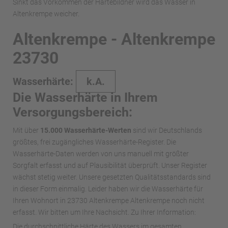
Sinkt das Vorkommen der Härtebildner wird das Wasser in
Altenkrempe weicher.
Altenkrempe - Altenkrempe
23730
Wasserhärte:
k.A.
Die Wasserhärte in Ihrem
Versorgungsbereich:
Mit über
15.000 Wasserhärte-Werten
sind wir Deutschlands
größtes, frei zugängliches Wasserhärte-Register. Die
Wasserhärte-Daten werden von uns manuell mit größter
Sorgfalt erfasst und auf Plausibilität überprüft. Unser Register
wächst stetig weiter. Unsere gesetzten Qualitätsstandards sind
in dieser Form einmalig. Leider haben wir die Wasserhärte für
Ihren Wohnort in 23730 Altenkrempe Altenkrempe noch nicht
erfasst. Wir bitten um Ihre Nachsicht. Zu Ihrer Information:
Die durchschnittliche Härte des Wassers im gesamten