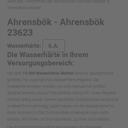
Sinkt das Vorkommen der Härtebildner wird das Wasser in
Ahrensbök weicher.
Ahrensbök - Ahrensbök
23623
Wasserhärte:
k.A.
Die Wasserhärte in Ihrem
Versorgungsbereich:
Mit über
15.000 Wasserhärte-Werten
sind wir Deutschlands
größtes, frei zugängliches Wasserhärte-Register. Die
Wasserhärte-Daten werden von uns manuell mit größter
Sorgfalt erfasst und auf Plausibilität überprüft. Unser Register
wächst stetig weiter. Unsere gesetzten Qualitätsstandards sind
in dieser Form einmalig. Leider haben wir die Wasserhärte für
Ihren Wohnort in 23623 Ahrensbök Ahrensbök noch nicht
erfasst. Wir bitten um Ihre Nachsicht. Zu Ihrer Information:
Die durchschnittliche Härte des Wassers im gesamten