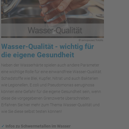
Wasser-Qualität - wichtig für
die eigene Gesundheit
Neben der Wasserhärte spielen auch andere Parameter
eine wichtige Rolle für eine einwandfreie Wasser-Qualität.
Schadstoffe wie Blei, Kupfer, Nitrat und auch Bakterien
wie Legionellen, E.coli und Pseudomonas aeruginosa
können eine Gefahr für die eigene Gesundheit sein, wenn
diese die vorgegebenen Grenzwerte überschreiten.
Erfahren Sie hier mehr zum Thema Wasser-Qualität und
wie Sie diese selbst testen können!
✓
Infos zu Schwermetallen im Wasser