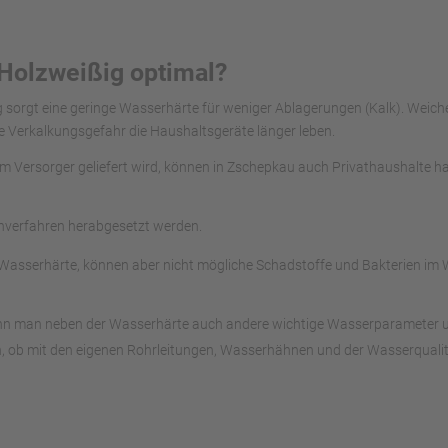
 Holzweißig optimal?
ig sorgt eine geringe Wasserhärte für weniger Ablagerungen (Kalk). Wei
e Verkalkungsgefahr die Haushaltsgeräte länger leben.
vom Versorger geliefert wird, können in Zschepkau auch Privathaushalte 
chverfahren herabgesetzt werden.
asserhärte, können aber nicht mögliche Schadstoffe und Bakterien im Wa
ann man neben der Wasserhärte auch andere wichtige Wasserparameter unte
, ob mit den eigenen Rohrleitungen, Wasserhähnen und der Wasserqualitä