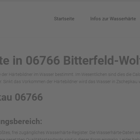
Startseite
Infos zur Wasserhärte
te in 06766 Bitterfeld-Wo
e der Härtebildner im Wasser bestimmt. Im Wesentlichen sind dies die C
. Sinkt das Vorkommen der Härtebildner wird das Wasser in Zschepkau w
pkau 06766
ungsbereich:
ößtes, frei zugängliches Wasserhärte-Register. Die Wasserhärte-Daten we
nsere gesetzten Qualitätsstandards sind in dieser Form einmalig. Leider h