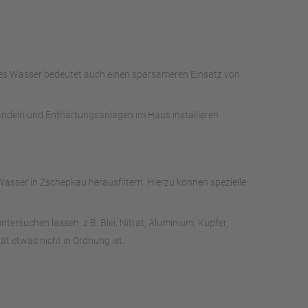
ches Wasser bedeutet auch einen sparsameren Einsatz von
handeln und Enthärtungsanlagen im Haus installieren
sser in Zschepkau herausfiltern. Hierzu können spezielle
rsuchen lassen, z.B. Blei, Nitrat, Aluminium, Kupfer,
t etwas nicht in Ordnung ist.