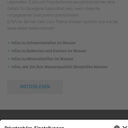
Legionellen, E.coli und Pseudomonas aeruginosa können eine
Gefahr für die eigene Gesundheit sein, wenn diese die
vorgegebenen Grenzwerte überschreiten.
Erfahren Sie hier mehr zum Thema Wasser-Qualität und wie Sie
diese selbst testen können!
✓
Infos zu Schwermetallen im Wasser
✓
Infos zu Bakterien und Keimen im Wasser
✓
Infos zu Mineralstoffen im Wasser
✓
Infos, wie Sie Ihre Wasserqualität überprüfen können
WEITERLESEN
Impressum