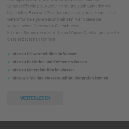
Schadstoffe wie Blei, Kupfer, Nitrat und auch Bakterien wie
Legionellen, E.coli und Pseudomonas aeruginosa können eine
Gefahr für die eigene Gesundheit sein, wenn diese die
vorgegebenen Grenzwerte überschreiten.
Erfahren Sie hier mehr zum Thema Wasser-Qualität und wie Sie
diese selbst testen können!
✓
Infos zu Schwermetallen im Wasser
✓
Infos zu Bakterien und Keimen im Wasser
✓
Infos zu Mineralstoffen im Wasser
✓
Infos, wie Sie Ihre Wasserqualität überprüfen können
WEITERLESEN