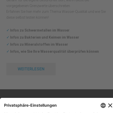
Gefahr für die eigene Gesundheit sein, wenn diese die
vorgegebenen Grenzwerte überschreiten.
Erfahren Sie hier mehr zum Thema Wasser-Qualität und wie Sie
diese selbst testen können!
✓
Infos zu Schwermetallen im Wasser
✓
Infos zu Bakterien und Keimen im Wasser
✓
Infos zu Mineralstoffen im Wasser
✓
Infos, wie Sie Ihre Wasserqualität überprüfen können
WEITERLESEN
Impressum
Datenschutz