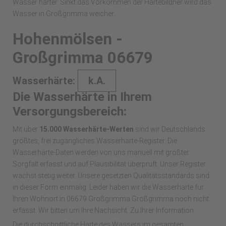
Wasser härter. Sinkt das Vorkommen der Härtebildner wird das
Wasser in Großgrimma weicher.
Hohenmölsen -
Großgrimma 06679
Wasserhärte:
k.A.
Die Wasserhärte in Ihrem
Versorgungsbereich:
Mit über
15.000 Wasserhärte-Werten
sind wir Deutschlands
größtes, frei zugängliches Wasserhärte-Register. Die
Wasserhärte-Daten werden von uns manuell mit größter
Sorgfalt erfasst und auf Plausibilität überprüft. Unser Register
wächst stetig weiter. Unsere gesetzten Qualitätsstandards sind
in dieser Form einmalig. Leider haben wir die Wasserhärte für
Ihren Wohnort in 06679 Großgrimma Großgrimma noch nicht
erfasst. Wir bitten um Ihre Nachsicht. Zu Ihrer Information:
Die durchschnittliche Härte des Wassers im gesamten