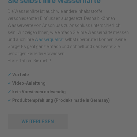
Sie selbst Ihre Wasserhärte
Die Wasserhärte ist auch wie andere Inhaltsstoffe
verschiedensten Einflüssen ausgesetzt. Deshalb können
Wasserwerte von Anschluss zu Anschluss unterschiedlich
sein. Wir zeigen Ihnen, wie einfach Sie Ihre Wasserhärte messen
und auch Ihre
Wasserqualität
selbst überprüfen können. Keine
Sorge! Es geht ganz einfach und schnell und das Beste: Sie
benötigen keinerlei Vorwissen.
Hier erfahren Sie mehr!
✓
Vorteile
✓
Video-Anleitung
✓
kein Vorwissen notwendig
✓
Produktempfehlung (Produkt made in Germany)
WEITERLESEN