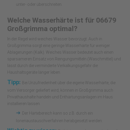
unter- oder überschreiten.
Welche Wasserhärte ist für 06679
Großgrimma optimal?
In der Regel wird weiches Wasser bevorzugt. Auch in
Großgrimma sorgt eine geringe Wasserhärte für weniger
Ablagerungen (Kalk). Weiches Wasser bedeutet auch einen
sparsameren Einsatz von Reingungsmitteln (Waschmittel) und
lässt durch die verminderte Verkalkungsgefahr die
Haushaltsgeräte länger leben.
Tipp:
Bei Unzufriedenheit über die eigene Wasserhärte, die
vom Versorger geliefert wird, können in Großgrimma auch
Privathaushalte handeln und Enthärtungsanlagen im Haus
installieren lassen.
➜
Der Härtebereich kann so z.B. durch ein
Ionenaustauschverfahren herabgesetzt werden.