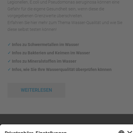
Legionellen, E.coli und Pseudomonas aeruginosa können eine
Gefahr für die eigene Gesundheit sein, wenn diese die
vorgegebenen Grenzwerte überschreiten.
Erfahren Sie hier mehr zum Thema Wasser-Qualität und wie Sie
diese selbst testen können!
✓
Infos zu Schwermetallen im Wasser
✓
Infos zu Bakterien und Keimen im Wasser
✓
Infos zu Mineralstoffen im Wasser
✓
Infos, wie Sie Ihre Wasserqualität überprüfen können
WEITERLESEN
Impressum